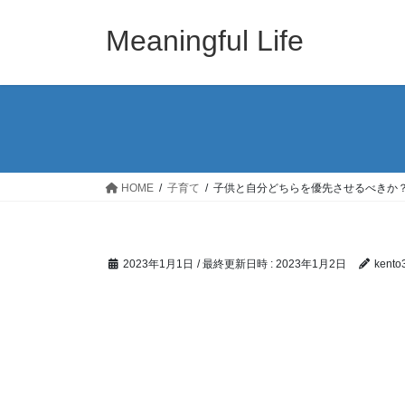
コ
ナ
ン
ビ
Meaningful Life
テ
ゲ
ン
ー
ツ
シ
へ
ョ
ス
ン
キ
に
ッ
移
HOME
子育て
子供と自分どちらを優先させるべきか
プ
動
2023年1月1日
/ 最終更新日時 :
2023年1月2日
kento