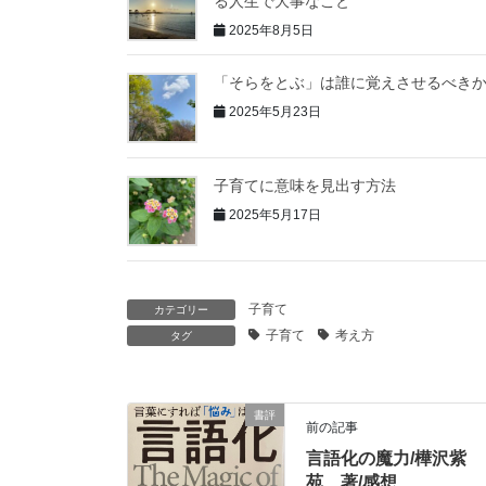
る人生で大事なこと
2025年8月5日
「そらをとぶ」は誰に覚えさせるべき
2025年5月23日
子育てに意味を見出す方法
2025年5月17日
子育て
カテゴリー
子育て
考え方
タグ
書評
前の記事
言語化の魔力/樺沢紫
苑 著/感想