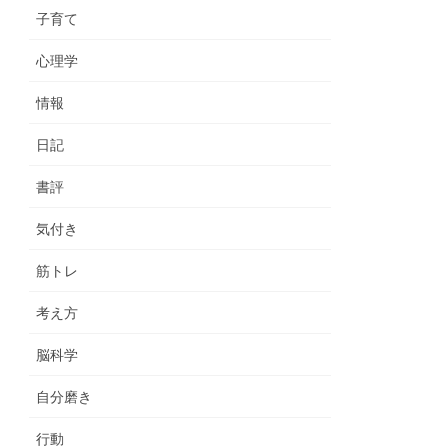
子育て
心理学
情報
日記
書評
気付き
筋トレ
考え方
脳科学
自分磨き
行動