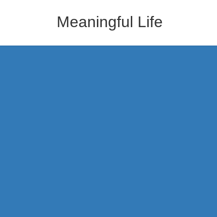
コ
ナ
ン
ビ
Meaningful Life
テ
ゲ
ン
ー
ツ
シ
へ
ョ
ス
ン
キ
に
ッ
移
プ
動